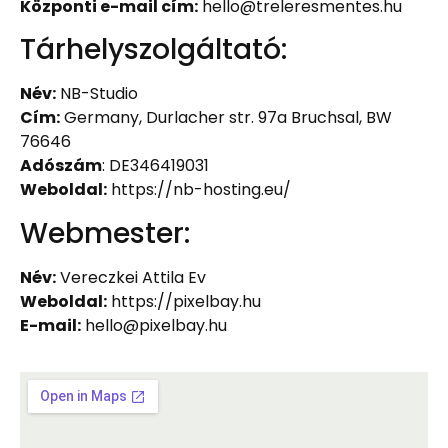
Központi e-mail cím:
hello@treleresmentes.hu
Tárhelyszolgáltató:
Név:
NB-Studio
Cím:
Germany, Durlacher str. 97a Bruchsal, BW
76646
Adószám
: DE346419031
Weboldal:
https://nb-hosting.eu/
Webmester:
Név:
Vereczkei Attila Ev
Weboldal:
https://pixelbay.hu
E-mail:
hello@pixelbay.hu