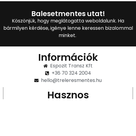
Balesetmentes utat!
Köszönjük, hogy meglátogatta weboldalunk. Ha
bármilyen kérdése, igénye lenne keressen bizalommal
minket.
Információk
Espozit Transz Kft
+36 70 324 2004
hello@treleresmentes.hu
Hasznos
Impresszum
Kapcsolat
Adatvédelmi Nyilatkozat