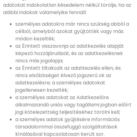
adatokat indokolatlan késedelem nélkül törölje, ha az
alábbi indokok valamelyike fennáll:
személyes adatokra már nincs szükség abból a
célból, amelyből azokat gyűjtötték vagy más
módon kezelték;
az Érintett visszavonja az adatkezelés alapját
képező hozzájárulását, és az adatkezelésnek
nincs más jogalapja;
az Érintett tiltakozik az adatkezelés ellen, és
nincs elsőbbséget élvező jogszerű ok az
adatkezelésre; a személyes adatokat
jogellenesen kezelték;
a személyes adatokat az Adatkezelőre
alkalmazandó uniós vagy tagállami jogban előírt
jogi kötelezettség teljesítéséhez törölni kell;
a személyes adatok gyűjtésére információs
társadalommal összefüggő szolgáltatások
kínálásával kapcsolatosan került sor.