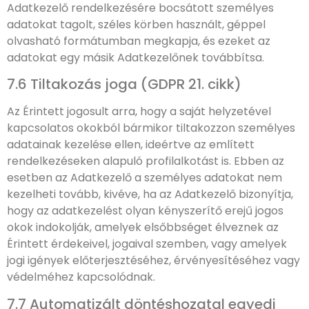
Adatkezelő rendelkezésére bocsátott személyes
adatokat tagolt, széles körben használt, géppel
olvasható formátumban megkapja, és ezeket az
adatokat egy másik Adatkezelőnek továbbítsa.
7.6 Tiltakozás joga (GDPR 21. cikk)
Az Érintett jogosult arra, hogy a saját helyzetével
kapcsolatos okokból bármikor tiltakozzon személyes
adatainak kezelése ellen, ideértve az említett
rendelkezéseken alapuló profilalkotást is. Ebben az
esetben az Adatkezelő a személyes adatokat nem
kezelheti tovább, kivéve, ha az Adatkezelő bizonyítja,
hogy az adatkezelést olyan kényszerítő erejű jogos
okok indokolják, amelyek elsőbbséget élveznek az
Érintett érdekeivel, jogaival szemben, vagy amelyek
jogi igények előterjesztéséhez, érvényesítéséhez vagy
védelméhez kapcsolódnak.
7.7 Automatizált döntéshozatal egyedi