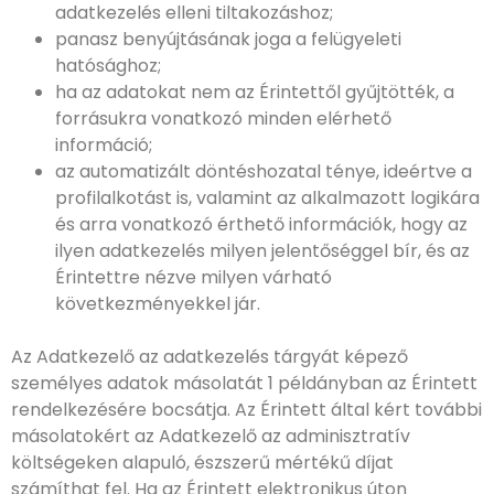
adatkezelés elleni tiltakozáshoz;
panasz benyújtásának joga a felügyeleti
hatósághoz;
ha az adatokat nem az Érintettől gyűjtötték, a
forrásukra vonatkozó minden elérhető
információ;
az automatizált döntéshozatal ténye, ideértve a
profilalkotást is, valamint az alkalmazott logikára
és arra vonatkozó érthető információk, hogy az
ilyen adatkezelés milyen jelentőséggel bír, és az
Érintettre nézve milyen várható
következményekkel jár.
Az Adatkezelő az adatkezelés tárgyát képező
személyes adatok másolatát 1 példányban az Érintett
rendelkezésére bocsátja. Az Érintett által kért további
másolatokért az Adatkezelő az adminisztratív
költségeken alapuló, észszerű mértékű díjat
számíthat fel. Ha az Érintett elektronikus úton