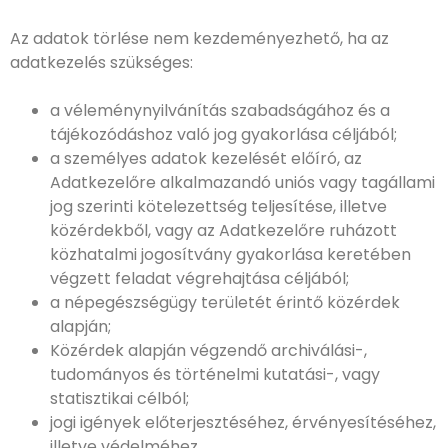
Az adatok törlése nem kezdeményezhető, ha az
adatkezelés szükséges:
a véleménynyilvánítás szabadságához és a
tájékozódáshoz való jog gyakorlása céljából;
a személyes adatok kezelését előíró, az
Adatkezelőre alkalmazandó uniós vagy tagállami
jog szerinti kötelezettség teljesítése, illetve
közérdekből, vagy az Adatkezelőre ruházott
közhatalmi jogosítvány gyakorlása keretében
végzett feladat végrehajtása céljából;
a népegészségügy területét érintő közérdek
alapján;
Közérdek alapján végzendő archiválási-,
tudományos és történelmi kutatási-, vagy
statisztikai célból;
jogi igények előterjesztéséhez, érvényesítéséhez,
illetve védelméhez.