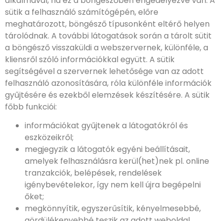
alkalmával, ha ez a böngészőben engedélyezve van. A
sütik a felhasználó számítógépén, előre
meghatározott, böngésző típusonként eltérő helyen
tárolódnak. A további látogatások során a tárolt sütit
a böngésző visszaküldi a webszervernek, különféle, a
kliensről szóló információkkal együtt. A sütik
segítségével a szervernek lehetősége van az adott
felhasználó azonosítására, róla különféle információk
gyűjtésére és ezekből elemzések készítésére. A sütik
főbb funkciói:
információkat gyűjtenek a látogatókról és
eszközeikről;
megjegyzik a látogatók egyéni beállításait,
amelyek felhasználásra kerül(het)nek pl. online
tranzakciók, belépések, rendelések
igénybevételekor, így nem kell újra begépelni
őket;
megkönnyítik, egyszerűsítik, kényelmesebbé,
gördülékenyebbé teszik az adott weboldal