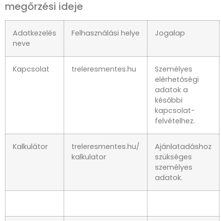
megőrzési ideje
Adatkezelés
Felhasználási helye
Jogalap
neve
Kapcsolat
treleresmentes.hu
Személyes
elérhetőségi
adatok a
későbbi
kapcsolat-
felvételhez.
Kalkulátor
treleresmentes.hu/
Ajánlatadáshoz
kalkulator
szükséges
személyes
adatok.