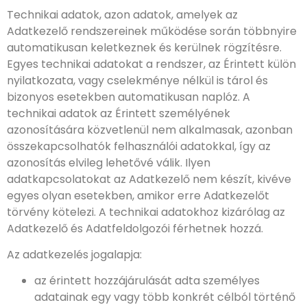
Technikai adatok, azon adatok, amelyek az
Adatkezelő rendszereinek működése során többnyire
automatikusan keletkeznek és kerülnek rögzítésre.
Egyes technikai adatokat a rendszer, az Érintett külön
nyilatkozata, vagy cselekménye nélkül is tárol és
bizonyos esetekben automatikusan naplóz. A
technikai adatok az Érintett személyének
azonosítására közvetlenül nem alkalmasak, azonban
összekapcsolhatók felhasználói adatokkal, így az
azonosítás elvileg lehetővé válik. Ilyen
adatkapcsolatokat az Adatkezelő nem készít, kivéve
egyes olyan esetekben, amikor erre Adatkezelőt
törvény kötelezi. A technikai adatokhoz kizárólag az
Adatkezelő és Adatfeldolgozói férhetnek hozzá.
Az adatkezelés jogalapja:
az érintett hozzájárulását adta személyes
adatainak egy vagy több konkrét célból történő