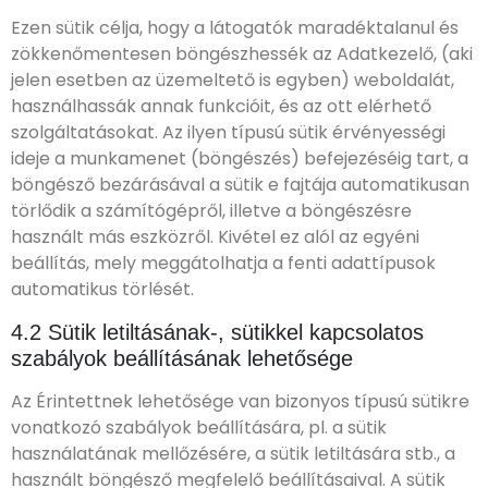
Ezen sütik célja, hogy a látogatók maradéktalanul és
zökkenőmentesen böngészhessék az Adatkezelő, (aki
jelen esetben az üzemeltető is egyben) weboldalát,
használhassák annak funkcióit, és az ott elérhető
szolgáltatásokat. Az ilyen típusú sütik érvényességi
ideje a munkamenet (böngészés) befejezéséig tart, a
böngésző bezárásával a sütik e fajtája automatikusan
törlődik a számítógépről, illetve a böngészésre
használt más eszközről. Kivétel ez alól az egyéni
beállítás, mely meggátolhatja a fenti adattípusok
automatikus törlését.
4.2 Sütik letiltásának-, sütikkel kapcsolatos
szabályok beállításának lehetősége
Az Érintettnek lehetősége van bizonyos típusú sütikre
vonatkozó szabályok beállítására, pl. a sütik
használatának mellőzésére, a sütik letiltására stb., a
használt böngésző megfelelő beállításaival. A sütik