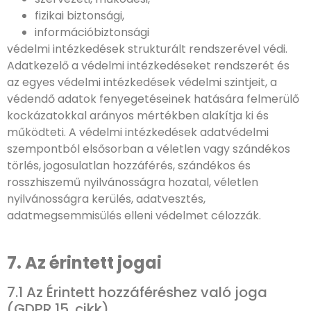
fizikai biztonsági,
információbiztonsági
védelmi intézkedések strukturált rendszerével védi.
Adatkezelő a védelmi intézkedéseket rendszerét és
az egyes védelmi intézkedések védelmi szintjeit, a
védendő adatok fenyegetéseinek hatására felmerülő
kockázatokkal arányos mértékben alakítja ki és
működteti. A védelmi intézkedések adatvédelmi
szempontból elsősorban a véletlen vagy szándékos
törlés, jogosulatlan hozzáférés, szándékos és
rosszhiszemű nyilvánosságra hozatal, véletlen
nyilvánosságra kerülés, adatvesztés,
adatmegsemmisülés elleni védelmet célozzák.
7. Az érintett jogai
7.1 Az Érintett hozzáféréshez való joga
(GDPR 15. cikk)