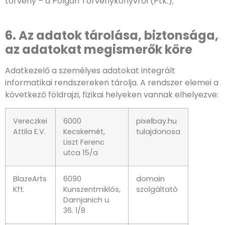
törvény – a Polgári Törvénykönyvről (Ptk.);
6. Az adatok tárolása, biztonsága,
az adatokat megismerők köre
Adatkezelő a személyes adatokat integrált
informatikai rendszereken tárolja. A rendszer elemei a
következő földrajzi, fizikai helyeken vannak elhelyezve:
Vereczkei
6000
pixelbay.hu
Attila E.V.
Kecskemét,
tulajdonosa
Liszt Ferenc
utca 15/a
BlazeArts
6090
domain
Kft.
Kunszentmiklós,
szolgáltató
Damjanich u.
36. 1/8