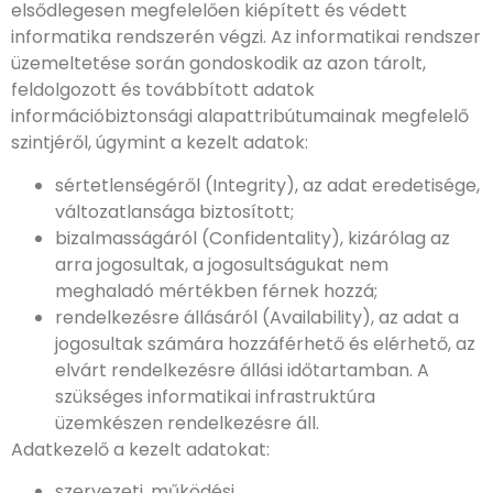
elsődlegesen megfelelően kiépített és védett
informatika rendszerén végzi. Az informatikai rendszer
üzemeltetése során gondoskodik az azon tárolt,
feldolgozott és továbbított adatok
információbiztonsági alapattribútumainak megfelelő
szintjéről, úgymint a kezelt adatok:
sértetlenségéről (Integrity), az adat eredetisége,
változatlansága biztosított;
bizalmasságáról (Confidentality), kizárólag az
arra jogosultak, a jogosultságukat nem
meghaladó mértékben férnek hozzá;
rendelkezésre állásáról (Availability), az adat a
jogosultak számára hozzáférhető és elérhető, az
elvárt rendelkezésre állási időtartamban. A
szükséges informatikai infrastruktúra
üzemkészen rendelkezésre áll.
Adatkezelő a kezelt adatokat:
szervezeti, működési,