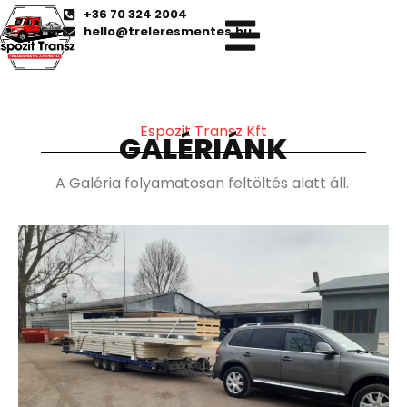
+36 70 324 2004
hello@treleresmentes.hu
Espozit Transz Kft
GALÉRIÁNK
A Galéria folyamatosan feltöltés alatt áll.